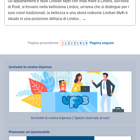
Gli appartamenti e studi Lindian Myth con vista mare a Lindos, sull'isola
di Rodi, si trovano nella bellissima Lindos, un'area che si distingue per i
suoi colori tradizionali, la bellezza e una storia notevole.Lindian Myth è
situato in una posizione idilliaca di Lindos... →
Pagina precedente
Pagina seguente
1
|
2
|
3
|
4
|
5
|
6
|
7
Iscrivete la vostra impresa
Iscrivete la vostra impresa
|
Spazio riservato ai soci
Prenotare un’automobile