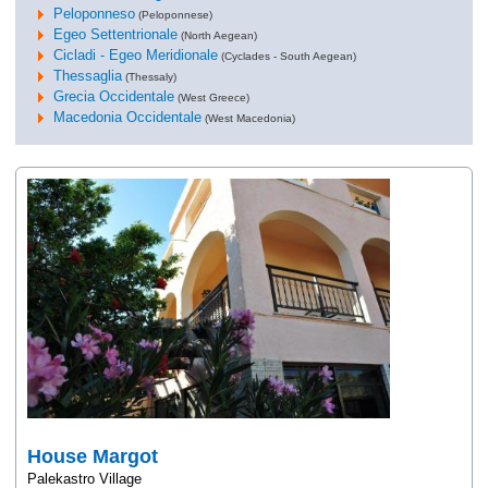
Peloponneso
(Peloponnese)
Egeo Settentrionale
(North Aegean)
Cicladi - Egeo Meridionale
(Cyclades - South Aegean)
Thessaglia
(Thessaly)
Grecia Occidentale
(West Greece)
Macedonia Occidentale
(West Macedonia)
House Margot
Palekastro Village