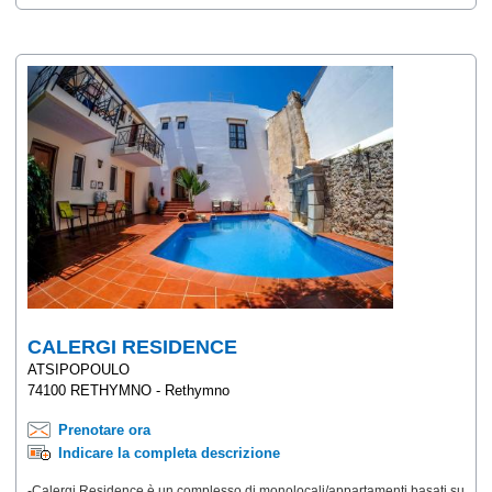
CALERGI RESIDENCE
ATSIPOPOULO
74100 RETHYMNO - Rethymno
Prenotare ora
Indicare la completa descrizione
-Calergi Residence è un complesso di monolocali/appartamenti basati su