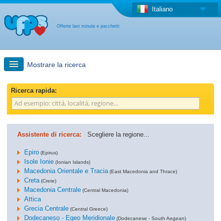
Italiano
Offerte last minute e pacchetti
Mostrare la ricerca
Ricerca rapida
Ricerca rapida:
Viaggi: Ricerca con la mappa
Assistente di ricerca:
Scegliere la regione...
Offerta last minute + Offerta forfettaria
Epiro
(Epirus)
Isole Ionie
(Ionian Islands)
Macedonia Orientale e Tracia
Altro paese
(East Macedonia and Thrace)
Creta
(Crete)
Macedonia Centrale
(Central Macedonia)
Attica
Grecia Centrale
(Central Greece)
Dodecaneso - Egeo Meridionale
(Dodecanese - South Aegean)