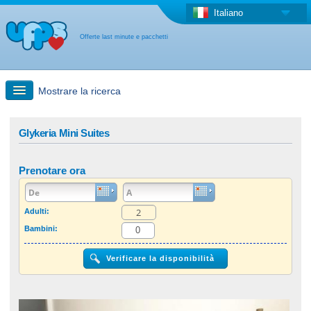
Italiano
Offerte last minute e pacchetti
Mostrare la ricerca
Ricerca rapida
Glykeria Mini Suites
Viaggi: Ricerca con la mappa
Prenotare ora
Offerta last minute + Offerta forfettaria
Adulti:
Bambini:
Altro paese