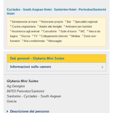
Cyclades - South Aegean Hotel - Santorino Hotel - Perivolos/Santorini
Hotel
Direttamente al mare
Ristorante proprio
Bar
Specialità regionali
Cucina vegetariana
Adatto alle famiglie
Animatori per bambini
Assistenza agli animali
Cassaforte
Suite di lusso
WC
Vasca da
bagno
Doccia
TV
Collegamento internet
Minibar
Zone non-
fumatori
Aria condizionata
Massaggio
Dati generali - Glykeria Mini Suites
Informazioni sulle camere
Glykeria Mini Suites
Ag.Georgios
84703 Perivolos/Santorini
Santorino - Cyclades - South Aegean
Grecia
Descrizione del percorso