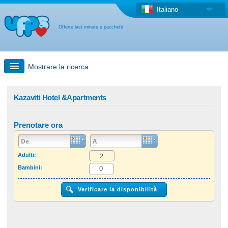
Italiano
Offerte last minute e pacchetti
Mostrare la ricerca
Ricerca rapida
Kazaviti Hotel &Apartments
Viaggi: Ricerca con la mappa
Prenotare ora
Offerta last minute + Offerta forfettaria
Adulti:
Bambini:
Altro paese