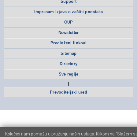
Support
Impresum Izjava o zaštiti podataka
OUP
Newsletter
Predloženi linkovi
Sitemap
Directory
Sve regije
|
Prevoditeljski ured
Kolačići nam pomažu u pružanju naših usluga. Klikom na "Slažem s