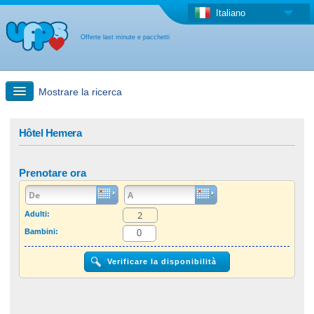
Italiano
Offerte last minute e pacchetti
Mostrare la ricerca
Ricerca rapida
Hôtel Hemera
Viaggi: Ricerca con la mappa
Prenotare ora
Offerta last minute + Offerta forfettaria
Adulti:
Bambini:
Altro paese