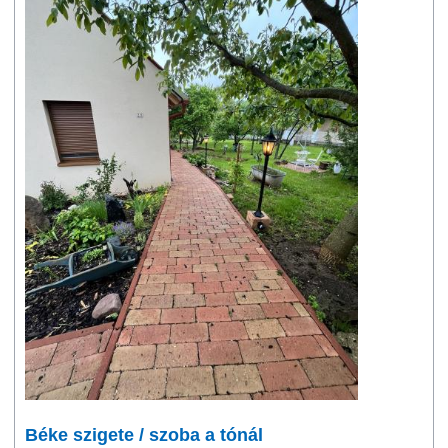
Béke szigete / szoba a tónál