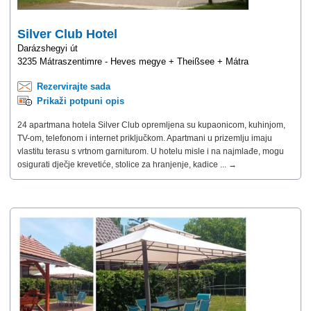
Silver Club Hotel
Darázshegyi út
3235 Mátraszentimre - Heves megye + Theißsee + Mátra
Rezervirajte sada
Prikaži potpuni opis
24 apartmana hotela Silver Club opremljena su kupaonicom, kuhinjom,
TV-om, telefonom i internet priključkom. Apartmani u prizemlju imaju
vlastitu terasu s vrtnom garniturom. U hotelu misle i na najmlađe, mogu
osigurati dječje krevetiće, stolice za hranjenje, kadice ... →