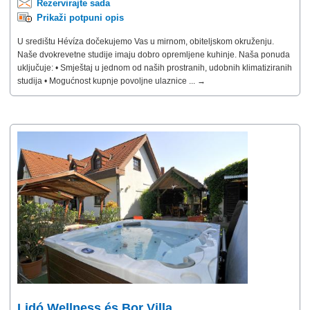
Rezervirajte sada
Prikaži potpuni opis
U središtu Hévíza dočekujemo Vas u mirnom, obiteljskom okruženju.
Naše dvokrevetne studije imaju dobro opremljene kuhinje. Naša ponuda
uključuje: • Smještaj u jednom od naših prostranih, udobnih klimatiziranih
studija • Mogućnost kupnje povoljne ulaznice ... →
Lidó Wellness és Bor Villa