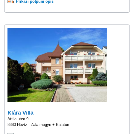
Prikaži potpuni opis
Klára Villa
Attila utca 9.
8380 Hévíz - Zala megye + Balaton