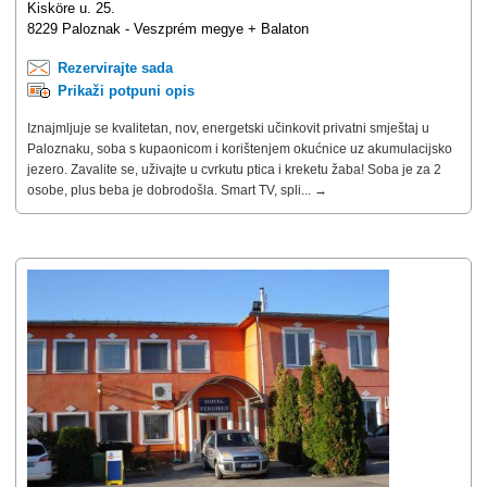
Kisköre u. 25.
8229 Paloznak - Veszprém megye + Balaton
Rezervirajte sada
Prikaži potpuni opis
Iznajmljuje se kvalitetan, nov, energetski učinkovit privatni smještaj u
Paloznaku, soba s kupaonicom i korištenjem okućnice uz akumulacijsko
jezero. Zavalite se, uživajte u cvrkutu ptica i kreketu žaba! Soba je za 2
osobe, plus beba je dobrodošla. Smart TV, spli... →