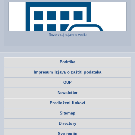
Rezerviraj najamno vozilo
Podrška
Impresum Izjava o zaštiti podataka
OUP
Newsletter
Predloženi linkovi
Sitemap
Directory
Sve regije