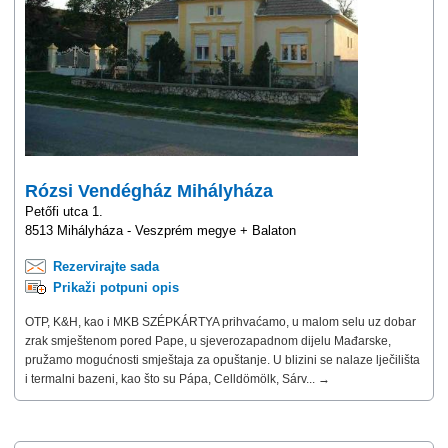
Rózsi Vendégház Mihályháza
Petőfi utca 1.
8513 Mihályháza - Veszprém megye + Balaton
Rezervirajte sada
Prikaži potpuni opis
OTP, K&H, kao i MKB SZÉPKÁRTYA prihvaćamo, u malom selu uz dobar
zrak smještenom pored Pape, u sjeverozapadnom dijelu Mađarske,
pružamo mogućnosti smještaja za opuštanje. U blizini se nalaze lječilišta
i termalni bazeni, kao što su Pápa, Celldömölk, Sárv... →