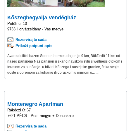
Kőszeghegyalja Vendégház
Petőfi u. 10
9733 Horvátzsidány - Vas megye
Rezervirajte sada
Prikaži potpuni opis
Avanturistički bazen Sonnentherme udaljen je 9 km, Bükfürdő 11 km od
našeg pansiona Naš pansion u skandinavskom stilu s wellness otokom i
terasom za sunčanje, u blizini Kőszega i austrijske granice, čeka svoje
goste s opremom za kuhanje ili doručkom u mirnom o... →
Montenegro Apartman
Rákóczi út 67
7621 PÉCS - Pest megye + Donuaknie
Rezervirajte sada