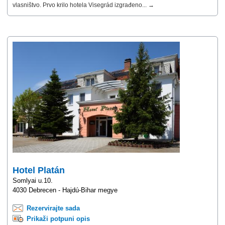
vlasništvo. Prvo krilo hotela Visegrád izgrađeno... →
Hotel Platán
Somlyai u.10.
4030 Debrecen - Hajdú-Bihar megye
Rezervirajte sada
Prikaži potpuni opis