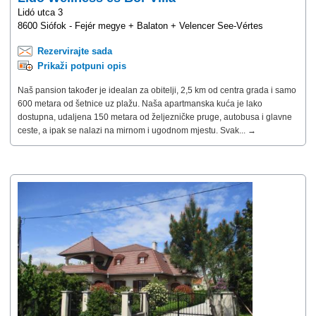
Lidó utca 3
8600 Siófok - Fejér megye + Balaton + Velencer See-Vértes
Rezervirajte sada
Prikaži potpuni opis
Naš pansion također je idealan za obitelji, 2,5 km od centra grada i samo
600 metara od šetnice uz plažu. Naša apartmanska kuća je lako
dostupna, udaljena 150 metara od željezničke pruge, autobusa i glavne
ceste, a ipak se nalazi na mirnom i ugodnom mjestu. Svak... →