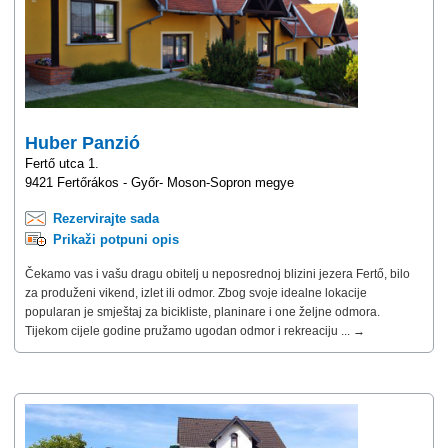
Huber Panzió
Fertő utca 1.
9421 Fertőrákos - Győr- Moson-Sopron megye
Rezervirajte sada
Prikaži potpuni opis
Čekamo vas i vašu dragu obitelj u neposrednoj blizini jezera Fertő, bilo
za produženi vikend, izlet ili odmor. Zbog svoje idealne lokacije
popularan je smještaj za bicikliste, planinare i one željne odmora.
Tijekom cijele godine pružamo ugodan odmor i rekreaciju ... →