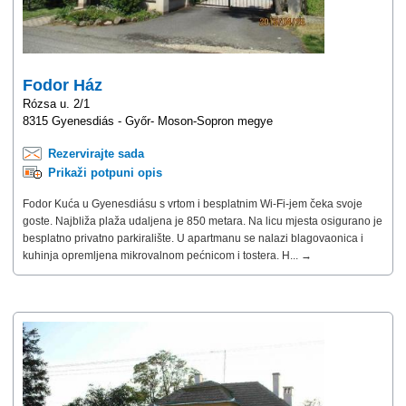
Fodor Ház
Rózsa u. 2/1
8315 Gyenesdiás - Győr- Moson-Sopron megye
Rezervirajte sada
Prikaži potpuni opis
Fodor Kuća u Gyenesdiásu s vrtom i besplatnim Wi-Fi-jem čeka svoje
goste. Najbliža plaža udaljena je 850 metara. Na licu mjesta osigurano je
besplatno privatno parkiralište. U apartmanu se nalazi blagovaonica i
kuhinja opremljena mikrovalnom pećnicom i tostera. H... →