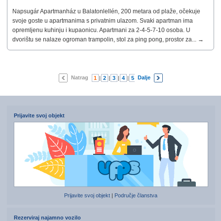
Napsugár Apartmanház u Balatonlellén, 200 metara od plaže, očekuje
svoje goste u apartmanima s privatnim ulazom. Svaki apartman ima
opremljenu kuhinju i kupaonicu. Apartmani za 2-4-5-7-10 osoba. U
dvorištu se nalaze ogroman trampolin, stol za ping pong, prostor za... →
Natrag
Dalje
1
|
2
|
3
|
4
|
5
|
6
|
7
Prijavite svoj objekt
Prijavite svoj objekt
|
Područje članstva
Rezerviraj najamno vozilo