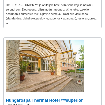
HOTELSTARS UNION *** je obiteljski hotel s 34 sobe koji se nalazi u
zelenoj zoni Debrecena, blizu međunarodne zračne luke. Lako je
dostupan s autoceste M35 i glavne ceste 47. Različite vrste soba
(standardne, obiteljske, poslovne, superior + apartman), restoran, pros...
→
Hungarospa Thermal Hotel ***superior