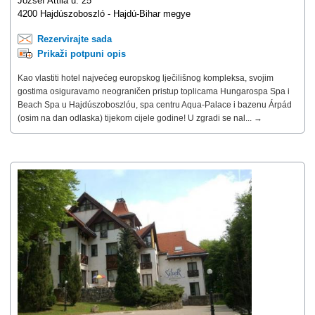
József Attila u. 25
4200 Hajdúszoboszló - Hajdú-Bihar megye
Rezervirajte sada
Prikaži potpuni opis
Kao vlastiti hotel najvećeg europskog lječilišnog kompleksa, svojim
gostima osiguravamo neograničen pristup toplicama Hungarospa Spa i
Beach Spa u Hajdúszoboszlóu, spa centru Aqua-Palace i bazenu Árpád
(osim na dan odlaska) tijekom cijele godine! U zgradi se nal... →