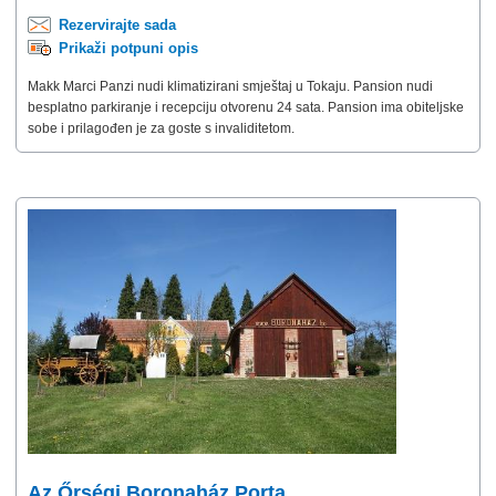
Rezervirajte sada
Prikaži potpuni opis
Makk Marci Panzi nudi klimatizirani smještaj u Tokaju. Pansion nudi
besplatno parkiranje i recepciju otvorenu 24 sata. Pansion ima obiteljske
sobe i prilagođen je za goste s invaliditetom.
Az Őrségi Boronaház Porta