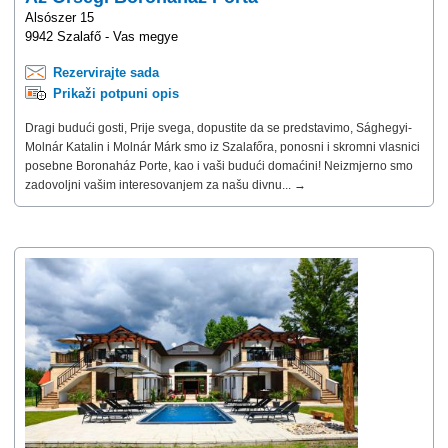
Alsószer 15
9942 Szalafő - Vas megye
Rezervirajte sada
Prikaži potpuni opis
Dragi budući gosti, Prije svega, dopustite da se predstavimo, Sághegyi-
Molnár Katalin i Molnár Márk smo iz Szalafőra, ponosni i skromni vlasnici
posebne Boronaház Porte, kao i vaši budući domaćini! Neizmjerno smo
zadovoljni vašim interesovanjem za našu divnu... →