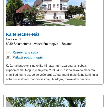
Kaltenecker-Ház
Nádor u.61
8230 Balatonfüred - Veszprém megye + Balaton
Rezervirajte sada
Prikaži potpuni opis
Kuća Kaltenecker, s nekoliko klimatiziranih apartmana i soba s
kupaonicama. Moguć je smještaj 2 - 3 - 4 - 5 osoba, tako da možemo
primiti od jedne osobe do veće grupe. Apartmani imaju čajnu kuhinju, a
sobe s vlastitom kupaonicom imaju hladnjak, mikrovalnu pećnicu... →