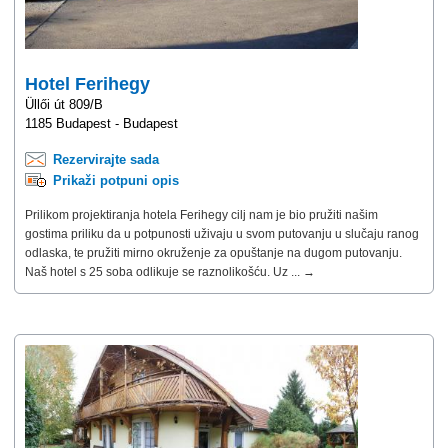
Hotel Ferihegy
Üllői út 809/B
1185 Budapest - Budapest
Rezervirajte sada
Prikaži potpuni opis
Prilikom projektiranja hotela Ferihegy cilj nam je bio pružiti našim
gostima priliku da u potpunosti uživaju u svom putovanju u slučaju ranog
odlaska, te pružiti mirno okruženje za opuštanje na dugom putovanju.
Naš hotel s 25 soba odlikuje se raznolikošću. Uz ... →