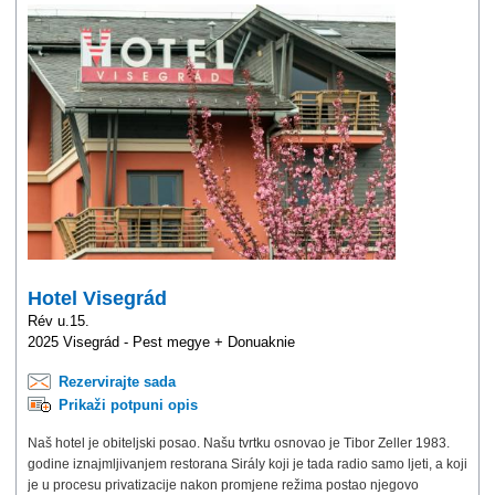
Hotel Visegrád
Rév u.15.
2025 Visegrád - Pest megye + Donuaknie
Rezervirajte sada
Prikaži potpuni opis
Naš hotel je obiteljski posao. Našu tvrtku osnovao je Tibor Zeller 1983.
godine iznajmljivanjem restorana Sirály koji je tada radio samo ljeti, a koji
je u procesu privatizacije nakon promjene režima postao njegovo