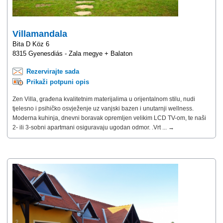
Villamandala
Bita D Köz 6
8315 Gyenesdiás - Zala megye + Balaton
Rezervirajte sada
Prikaži potpuni opis
Zen Villa, građena kvalitetnim materijalima u orijentalnom stilu, nudi
tjelesno i psihičko osvježenje uz vanjski bazen i unutarnji wellness.
Moderna kuhinja, dnevni boravak opremljen velikim LCD TV-om, te naši
2- ili 3-sobni apartmani osiguravaju ugodan odmor. .Vrt ... →