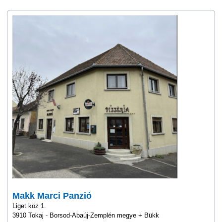
Makk Marci Panzió
Liget köz 1.
3910 Tokaj - Borsod-Abaúj-Zemplén megye + Bükk