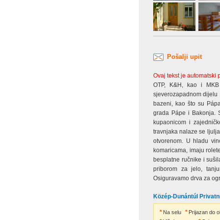
Pošalji upit
Ovaj tekst je automatski
OTP, K&H, kao i MKB
sjeverozapadnom dijelu M
bazeni, kao što su Pápa,
grada Pápe i Bakonja. S
kupaonicom i zajednič
travnjaka nalaze se ljulj
otvorenom. U hladu vin
komaricama, imaju rolete
besplatne ručnike i suš
priborom za jelo, tanj
Osiguravamo drva za ogrj
Közép-Dunántúl Privatni
Na selu
Prijazan do ob