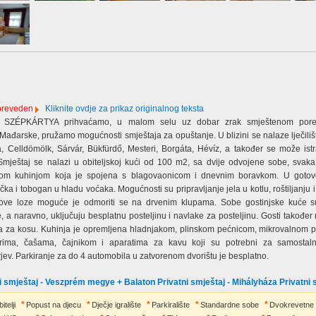
 preveden
Kliknite ovdje za prikaz originalnog teksta
 SZÉPKÁRTYA prihvaćamo, u malom selu uz dobar zrak smještenom por
ađarske, pružamo mogućnosti smještaja za opuštanje. U blizini se nalaze lječilišt
 Celldömölk, Sárvár, Bükfürdő, Mesteri, Borgáta, Hévíz, a također se može istra
mještaj se nalazi u obiteljskoj kući od 100 m2, sa dvije odvojene sobe, svaka 
kom kuhinjom koja je spojena s blagovaonicom i dnevnim boravkom. U goto
ačka i tobogan u hladu voćaka. Mogućnosti su pripravljanje jela u kotlu, roštiljanju 
ove loze moguće je odmoriti se na drvenim klupama. Sobe gostinjske kuće s
, a naravno, uključuju besplatnu posteljinu i navlake za posteljinu. Gosti također
ila za kosu. Kuhinja je opremljena hladnjakom, plinskom pećnicom, mikrovalnom 
urima, čašama, čajnikom i aparatima za kavu koji su potrebni za samostal
ev. Parkiranje za do 4 automobila u zatvorenom dvorištu je besplatno.
 smještaj - Veszprém megye + Balaton Privatni smještaj - Mihályháza Privatni 
itelji
Popust na djecu
Dječje igralište
Parkiralište
Standardne sobe
Dvokrevetne