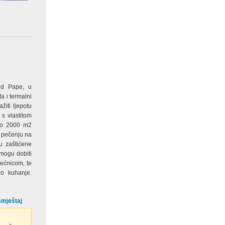
ed Pape, u
a i termalni
žiti ljepotu
s vlastitom
vo 2000 m2
i pečenju na
u zaštićene
 mogu dobiti
pećnicom, te
no kuhanje.
smještaj