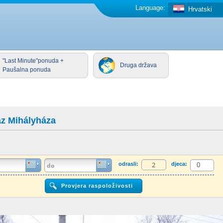
Language:
Hrvatski
"Last Minute"ponuda +
Druga država
Paušalna ponuda
z Mihályháza
odrasli:
djeca: