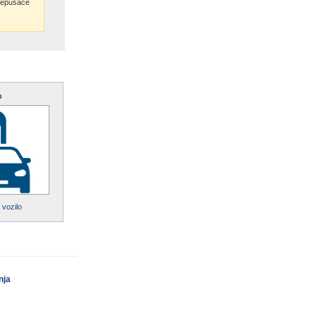
 nepušace
o
 vozilo
nja