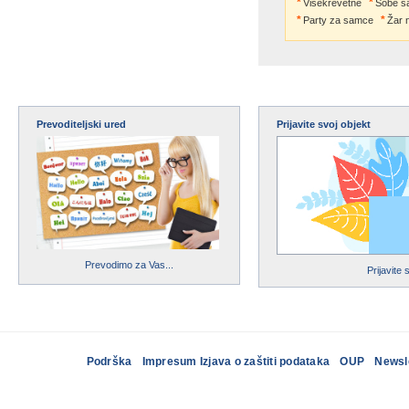
Višekrevetne
Sobe s
Party za samce
Žar 
Prevoditeljski ured
Prijavite svoj objekt
Prevodimo za Vas...
Prijavite 
Podrška
Impresum Izjava o zaštiti podataka
OUP
Newsl