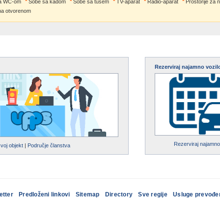
a WC-om
Sobe sa kadom
Sobe sa tušem
TV-aparat
Radio-aparat
Prostorije za
na otvorenom
Rezerviraj najamno vozil
Rezerviraj najamno
svoj objekt
|
Područje članstva
etter
Predloženi linkovi
Sitemap
Directory
Sve regije
Usluge prevođe