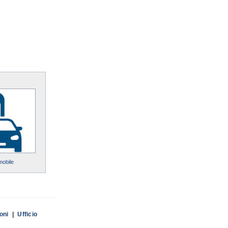
mobile
ioni
|
Ufficio