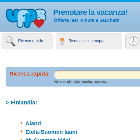
Prenotare la vacanza!
Offerte last minute e pacchetti
Ricerca rapida
Ricerca con la mappa
Ricerca rapida:
Ad esempio: cittá, localitá, regione...
> Finlandia:
Åland
Etelä-Suomen lääni