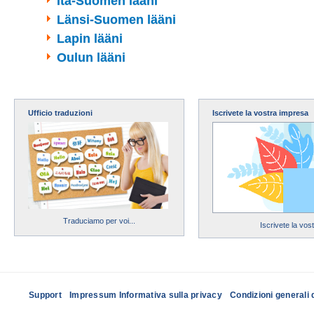
Itä-Suomen lääni
Länsi-Suomen lääni
Lapin lääni
Oulun lääni
Ufficio traduzioni
Iscrivete la vostra impresa
Traduciamo per voi...
Iscrivete la vos
Support
Impressum Informativa sulla privacy
Condizioni generali 