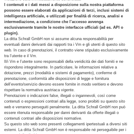
I contenuti e i dati messi a disposizione sulla nostra piattaforma
possono essere elaborati da applicazioni di terzi, inclusi sistemi di
intelligenza artificiale, e utilizzati per finalità di ricerca, analisi e
intermediazione, a condizione che l’accesso avvenga
esclusivamente tramite le nostre interfacce ufficiali (ad es. API o
plugin).
La ditta Schrall GmbH non si assume alcuna responsabilità per
eventuali danni derivanti dai rapporti tra i Vm e gli utenti di questo sito
web. In caso di prenotazioni, il contratto viene stipulato esclusivamente
tra l’utente e il Vm.
Il/i Vm e l’utente sono responsabili della veridicità dei dati forniti e ne
rispondono integralmente. In particolare, le informazioni relative a
dotazione, prezzi (modalità e sistemi di pagamento), conferme di
prenotazione, conformità alle disposizioni di legge e fornitura
dell’evento/servizio devono essere fornite in modo veritiero e devono
rispettare la normativa austriaca vigente.
Prenotazioni o indicazioni false, illegali o ingannevoli, così come
contenuti o espressioni contrari alla legge, sono proibiti su questo sito
web e verranno perseguiti penalmente. La ditta Schrall GmbH non può
essere ritenuta responsabile per danni derivanti da offerte illegali o
contenuti contrari alle disposizioni normative.
Su questo sito web sono presenti collegamenti ipertestuali a diversi siti
esterni. La ditta Schrall GmbH non è responsabile né perseguibile per i