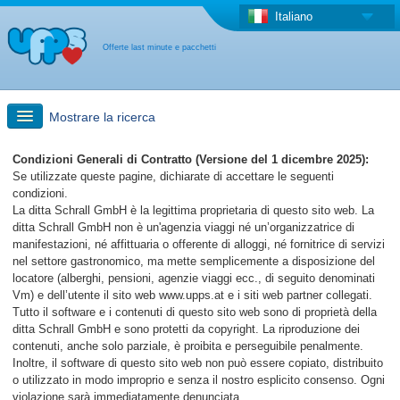
Italiano
Offerte last minute e pacchetti
Mostrare la ricerca
Ricerca rapida
Condizioni Generali di Contratto (Versione del 1 dicembre 2025):
Se utilizzate queste pagine, dichiarate di accettare le seguenti
condizioni.
Viaggi: Ricerca con la mappa
La ditta Schrall GmbH è la legittima proprietaria di questo sito web. La
ditta Schrall GmbH non è un'agenzia viaggi né un’organizzatrice di
manifestazioni, né affittuaria o offerente di alloggi, né fornitrice di servizi
Offerta last minute + Offerta forfettaria
nel settore gastronomico, ma mette semplicemente a disposizione del
locatore (alberghi, pensioni, agenzie viaggi ecc., di seguito denominati
Vm) e dell’utente il sito web www.upps.at e i siti web partner collegati.
Altro paese
Tutto il software e i contenuti di questo sito web sono di proprietà della
ditta Schrall GmbH e sono protetti da copyright. La riproduzione dei
contenuti, anche solo parziale, è proibita e perseguibile penalmente.
Inoltre, il software di questo sito web non può essere copiato, distribuito
o utilizzato in modo improprio e senza il nostro esplicito consenso. Ogni
violazione sarà immediatamente denunciata.