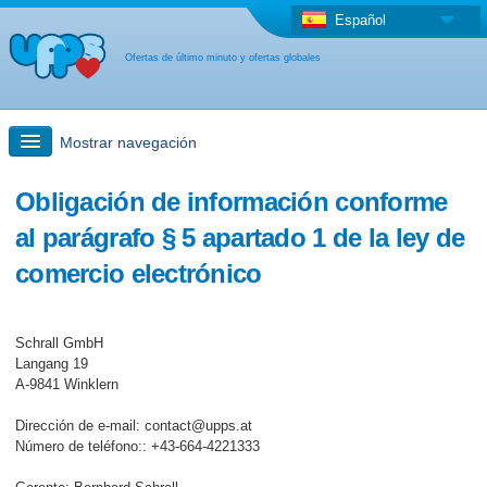
Español
Ofertas de último minuto y ofertas globales
Mostrar navegación
búsqueda rápida
Obligación de información conforme
al parágrafo § 5 apartado 1 de la ley de
Viajes: Búsqueda en el mapa
comercio electrónico
Oferta de última hora + Oferta global
Schrall GmbH
Langang 19
otro país
A-9841 Winklern
Dirección de e-mail: contact@upps.at
Número de teléfono:: +43-664-4221333