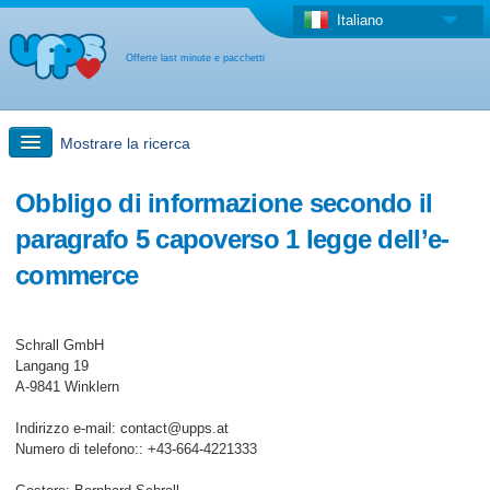
Italiano
Offerte last minute e pacchetti
Mostrare la ricerca
Ricerca rapida
Obbligo di informazione secondo il
paragrafo 5 capoverso 1 legge dell’e-
Viaggi: Ricerca con la mappa
commerce
Offerta last minute + Offerta forfettaria
Schrall GmbH
Langang 19
Altro paese
A-9841 Winklern
Indirizzo e-mail: contact@upps.at
Numero di telefono:: +43-664-4221333