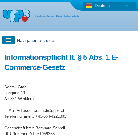
Deutsch
Lastminute und Pauschalangebote
Navigation anzeigen
Schnellsuche
Informationspflicht lt. § 5 Abs. 1 E-
Commerce-Gesetz
Reise: Landkarten-Suche
Schrall GmbH
Last Minute Angebot + Pauschalangebot
Langang 19
A-9841 Winklern
Anderes Land
E-Mail Adresse: contact@upps.at
Telefonnummer:: +43-664-4221333
Geschäftsführer: Bernhard Schrall
UID Nummer: ATU61959358