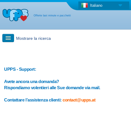
Italiano
Offerte last minute e pacchetti
Mostrare la ricerca
Ricerca rapida
Viaggi: Ricerca con la mappa
UPPS - Support:
Avete ancora una domanda?
Offerta last minute + Offerta forfettaria
Rispondiamo volentieri alle Sue domande via mail.
Contattare l’assistenza clienti:
contact@upps.at
Altro paese