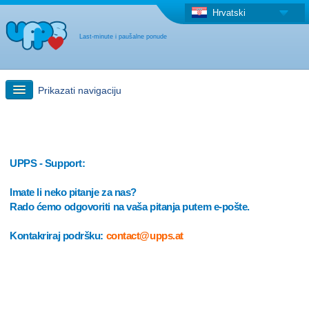
Hrvatski
Last-minute i paušalne ponude
Prikazati navigaciju
Brzo traženje
Putovanja: Pretraga na zemljovidu
UPPS - Support:
Imate li neko pitanje za nas?
"Last Minute"ponuda + Paušalna ponuda
Rado ćemo odgovoriti na vaša pitanja putem e-pošte.
Kontakriraj podršku:
contact@upps.at
Druga država