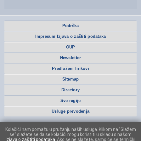
Podrška
Impresum Izjava o zaštiti podataka
OUP
Newsletter
Predloženi linkovi
Sitemap
Directory
Sve regije
Usluge prevođenja
Kolačići nam pomažu u pružanju naših usluga. Klikom na "Slažem
se" slažete se da se kolačići mogu koristiti u skladu s našom
Izjava o zaštiti podataka
. Ako se ne slažete, samo će se tehnički