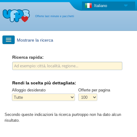
Italiano
Offerte last minute e pacchetti
Mostrare la ricerca
Ricerca rapida
Ricerca rapida:
Viaggi: Ricerca con la mappa
Rendi la scelta più dettagliata:
Offerta last minute + Offerta forfettaria
Alloggio desiderato
Offerte per pagina
Altro paese
Secondo queste indicazioni la ricerca purtroppo non ha dato alcun
risultato.