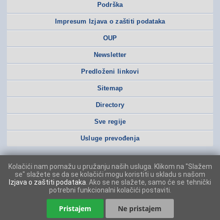
Podrška
Impresum Izjava o zaštiti podataka
OUP
Newsletter
Predloženi linkovi
Sitemap
Directory
Sve regije
Usluge prevođenja
Kolačići nam pomažu u pružanju naših usluga. Klikom na "Slažem
se" slažete se da se kolačići mogu koristiti u skladu s našom
Izjava o zaštiti podataka
. Ako se ne slažete, samo će se tehnički
potrebni funkcionalni kolačići postaviti.