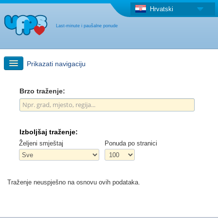
Hrvatski
Last-minute i paušalne ponude
Prikazati navigaciju
Brzo traženje
Brzo traženje:
Putovanja: Pretraga na zemljovidu
Izboljšaj traženje:
"Last Minute"ponuda + Paušalna ponuda
Željeni smještaj
Ponuda po stranici
Druga država
Traženje neuspješno na osnovu ovih podataka.