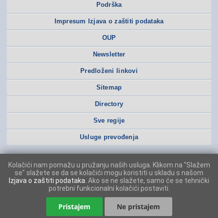
Podrška
Impresum Izjava o zaštiti podataka
OUP
Newsletter
Predloženi linkovi
Sitemap
Directory
Sve regije
Usluge prevođenja
Kolačići nam pomažu u pružanju naših usluga. Klikom na "Slažem
se" slažete se da se kolačići mogu koristiti u skladu s našom
Izjava o zaštiti podataka
. Ako se ne slažete, samo će se tehnički
potrebni funkcionalni kolačići postaviti.