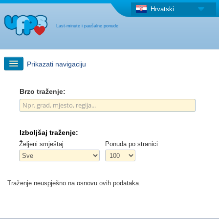
Hrvatski
Last-minute i paušalne ponude
Prikazati navigaciju
Brzo traženje
Brzo traženje:
Putovanja: Pretraga na zemljovidu
Izboljšaj traženje:
"Last Minute"ponuda + Paušalna ponuda
Željeni smještaj
Ponuda po stranici
Druga država
Traženje neuspješno na osnovu ovih podataka.