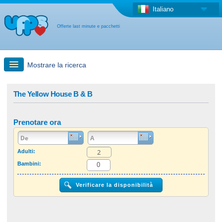
Italiano
Offerte last minute e pacchetti
Mostrare la ricerca
Ricerca rapida
The Yellow House B & B
Viaggi: Ricerca con la mappa
Prenotare ora
Offerta last minute + Offerta forfettaria
Adulti:
Bambini:
Altro paese