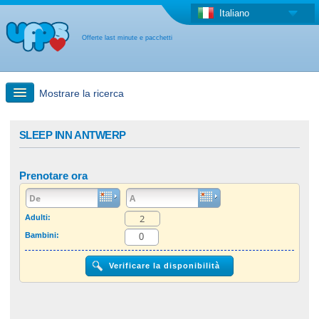
Italiano
Offerte last minute e pacchetti
Mostrare la ricerca
Ricerca rapida
SLEEP INN ANTWERP
Viaggi: Ricerca con la mappa
Prenotare ora
Offerta last minute + Offerta forfettaria
Adulti:
Bambini:
Altro paese