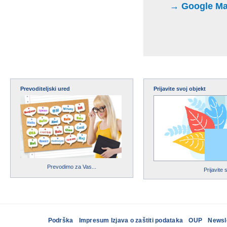
→ Google Maps
Prevoditeljski ured
Prijavite svoj objekt
Prevodimo za Vas...
Prijavite 
Podrška
Impresum Izjava o zaštiti podataka
OUP
Newsl