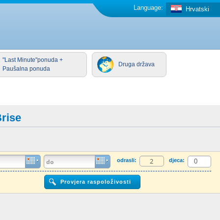
Language:
Hrvatski
"Last Minute"ponuda +
Druga država
Paušalna ponuda
rise
odrasli:
djeca: