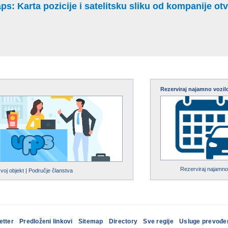
: Karta pozicije i satelitsku sliku od kompanije otvo
Rezerviraj najamno vozil
Rezerviraj najamno
svoj objekt
|
Područje članstva
etter
Predloženi linkovi
Sitemap
Directory
Sve regije
Usluge prevođe