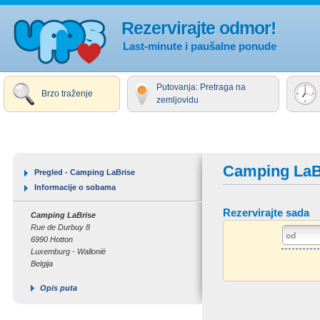
Rezervirajte odmor!
Last-minute i paušalne ponude
Putovanja: Pretraga na
Brzo traženje
zemljovidu
Camping LaB
Pregled - Camping LaBrise
Informacije o sobama
Rezervirajte sada
Camping LaBrise
Rue de Durbuy 8
6990 Hotton
Luxemburg - Wallonië
Belgija
Opis puta