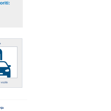
riti:
o
 vozilo
nja