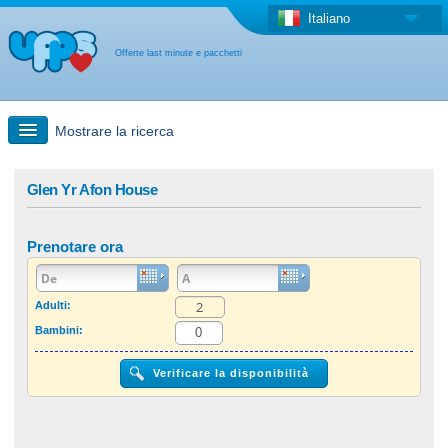
Italiano
Offerte last minute e pacchetti
Mostrare la ricerca
Ricerca rapida
Glen Yr Afon House
Viaggi: Ricerca con la mappa
Prenotare ora
Offerta last minute + Offerta forfettaria
Adulti:
Bambini:
Altro paese