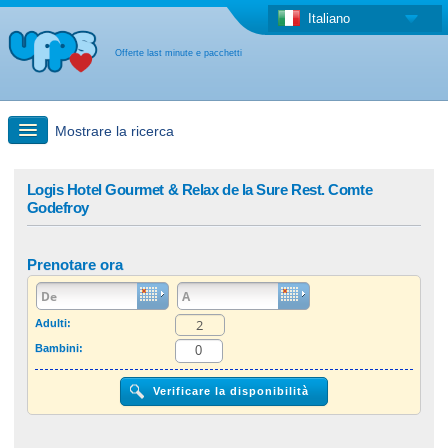
Italiano
Offerte last minute e pacchetti
Mostrare la ricerca
Ricerca rapida
Logis Hotel Gourmet & Relax de la Sure Rest. Comte
Godefroy
Viaggi: Ricerca con la mappa
Prenotare ora
Offerta last minute + Offerta forfettaria
Adulti:
Altro paese
Bambini: