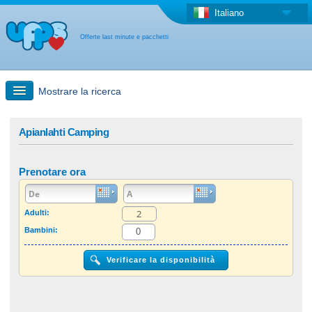
Italiano
Offerte last minute e pacchetti
Mostrare la ricerca
Ricerca rapida
Apianlahti Camping
Viaggi: Ricerca con la mappa
Prenotare ora
Offerta last minute + Offerta forfettaria
Adulti:
Bambini:
Altro paese