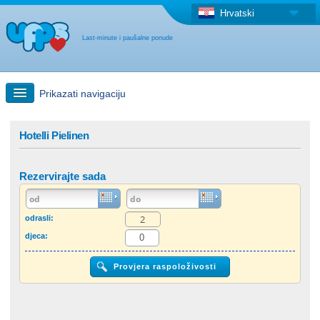
Hrvatski
Last-minute i paušalne ponude
Prikazati navigaciju
Brzo traženje
Hotelli Pielinen
Putovanja: Pretraga na zemljovidu
Rezervirajte sada
"Last Minute"ponuda + Paušalna ponuda
odrasli:
djeca:
Druga država