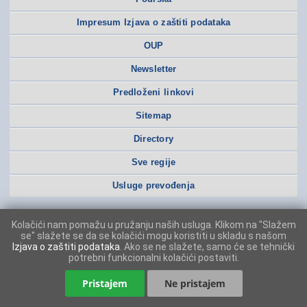
Impresum Izjava o zaštiti podataka
OUP
Newsletter
Predloženi linkovi
Sitemap
Directory
Sve regije
Usluge prevođenja
Kolačići nam pomažu u pružanju naših usluga. Klikom na "Slažem
se" slažete se da se kolačići mogu koristiti u skladu s našom
Izjava o zaštiti podataka
. Ako se ne slažete, samo će se tehnički
potrebni funkcionalni kolačići postaviti.