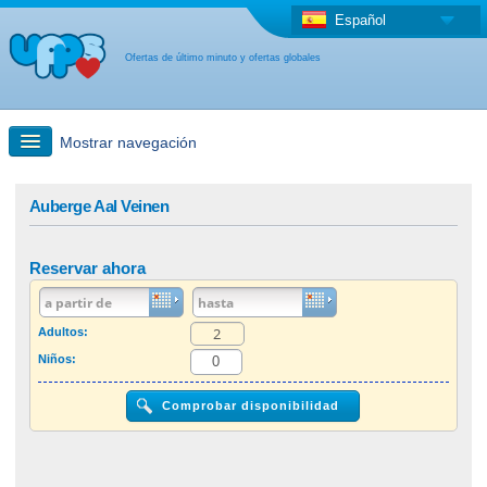
Español
Ofertas de último minuto y ofertas globales
Mostrar navegación
búsqueda rápida
Auberge Aal Veinen
Viajes: Búsqueda en el mapa
Reservar ahora
Oferta de última hora + Oferta global
Adultos:
Niños:
otro país