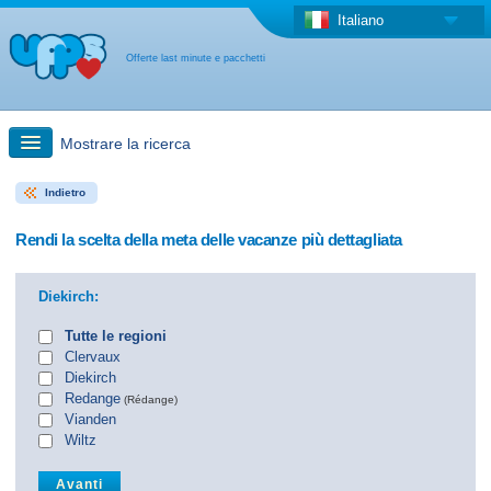
Italiano
Offerte last minute e pacchetti
Mostrare la ricerca
Indietro
Ricerca rapida
Rendi la scelta della meta delle vacanze più dettagliata
Viaggi: Ricerca con la mappa
Diekirch:
Offerta last minute + Offerta forfettaria
Tutte le regioni
Clervaux
Diekirch
Altro paese
Redange
(Rédange)
Vianden
Wiltz