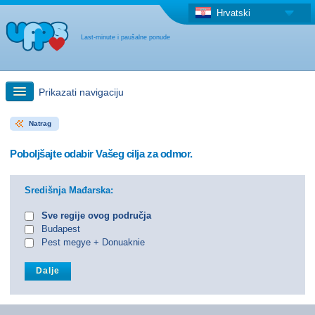
Hrvatski
Last-minute i paušalne ponude
Prikazati navigaciju
Natrag
Brzo traženje
Poboljšajte odabir Vašeg cilja za odmor.
Putovanja: Pretraga na zemljovidu
Središnja Mađarska:
"Last Minute"ponuda + Paušalna ponuda
Sve regije ovog područja
Budapest
Pest megye + Donuaknie
Druga država