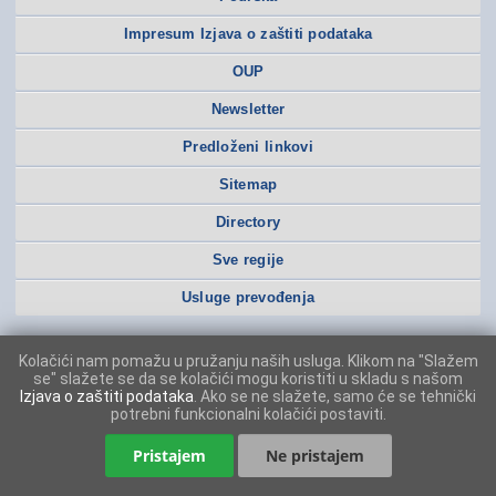
Impresum Izjava o zaštiti podataka
OUP
Newsletter
Predloženi linkovi
Sitemap
Directory
Sve regije
Usluge prevođenja
Kolačići nam pomažu u pružanju naših usluga. Klikom na "Slažem
se" slažete se da se kolačići mogu koristiti u skladu s našom
Izjava o zaštiti podataka
. Ako se ne slažete, samo će se tehnički
potrebni funkcionalni kolačići postaviti.