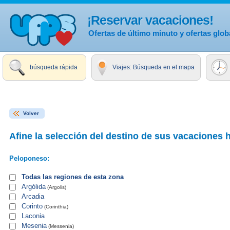
¡Reservar vacaciones!
Ofertas de último minuto y ofertas glob
búsqueda rápida
Viajes: Búsqueda en el mapa
Volver
Afine la selección del destino de sus vacaciones 
Peloponeso:
Todas las regiones de esta zona
Argólida
(Argolis)
Arcadia
Corinto
(Corinthia)
Laconia
Mesenia
(Messenia)