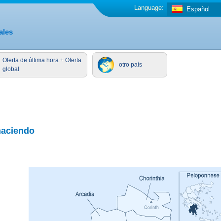
Language:
Español
ales
Oferta de última hora + Oferta
otro país
global
haciendo