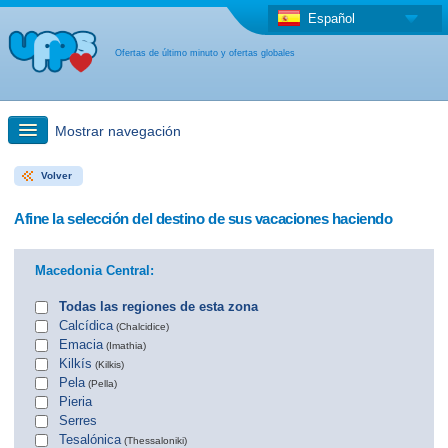
Español
Ofertas de último minuto y ofertas globales
Mostrar navegación
Volver
búsqueda rápida
Afine la selección del destino de sus vacaciones haciendo
Viajes: Búsqueda en el mapa
Macedonia Central:
Oferta de última hora + Oferta global
Todas las regiones de esta zona
Calcídica
(Chalcidice)
Emacia
(Imathia)
otro país
Kilkís
(Kilkis)
Pela
(Pella)
Pieria
Serres
Tesalónica
(Thessaloniki)