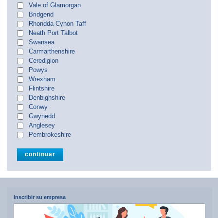
Vale of Glamorgan
Bridgend
Rhondda Cynon Taff
Neath Port Talbot
Swansea
Carmarthenshire
Ceredigion
Powys
Wrexham
Flintshire
Denbighshire
Conwy
Gwynedd
Anglesey
Pembrokeshire
Inscribir su empresa