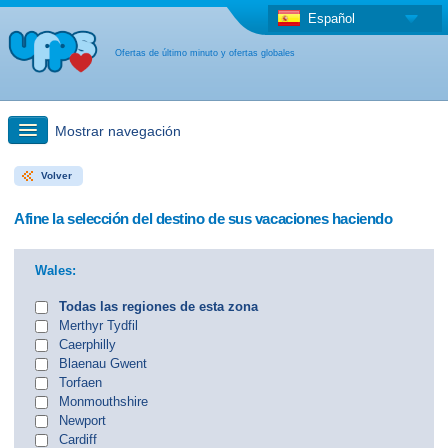
Español
Ofertas de último minuto y ofertas globales
Mostrar navegación
Volver
búsqueda rápida
Afine la selección del destino de sus vacaciones haciendo
Viajes: Búsqueda en el mapa
Wales:
Oferta de última hora + Oferta global
Todas las regiones de esta zona
Merthyr Tydfil
Caerphilly
otro país
Blaenau Gwent
Torfaen
Monmouthshire
Newport
Cardiff