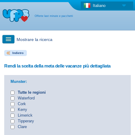
Italiano
Offerte last minute e pacchetti
Mostrare la ricerca
Indietro
Ricerca rapida
Rendi la scelta della meta delle vacanze più dettagliata
Viaggi: Ricerca con la mappa
Munster:
Offerta last minute + Offerta forfettaria
Tutte le regioni
Waterford
Cork
Altro paese
Kerry
Limerick
Tipperary
Clare