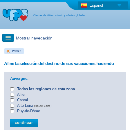
Español
Ofertas de último minuto y ofertas globales
Mostrar navegación
Volver
búsqueda rápida
Afine la selección del destino de sus vacaciones haciendo
Viajes: Búsqueda en el mapa
Auvergne:
Oferta de última hora + Oferta global
Todas las regiones de esta zona
Allier
Cantal
otro país
Alto Loira
(Haute-Loire)
Puy-de-Dôme