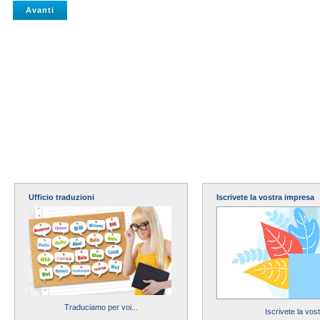
Ufficio traduzioni
Iscrivete la vostra impresa
Traduciamo per voi...
Iscrivete la vos