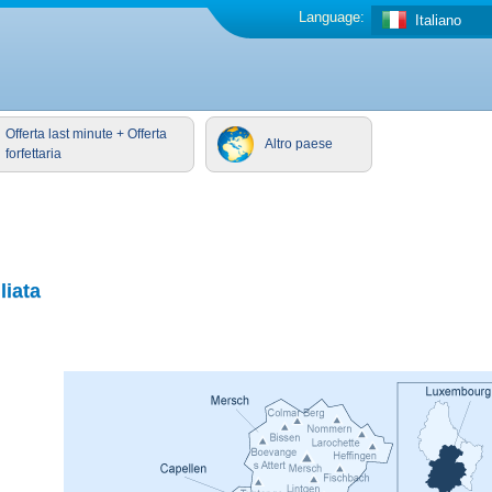
Language:
Italiano
Offerta last minute + Offerta
Altro paese
forfettaria
liata