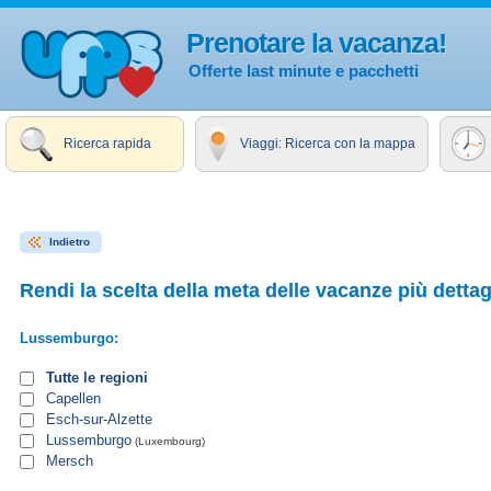
Prenotare la vacanza!
Offerte last minute e pacchetti
Ricerca rapida
Viaggi: Ricerca con la mappa
Indietro
Rendi la scelta della meta delle vacanze più dettag
Lussemburgo:
Tutte le regioni
Capellen
Esch-sur-Alzette
Lussemburgo
(Luxembourg)
Mersch