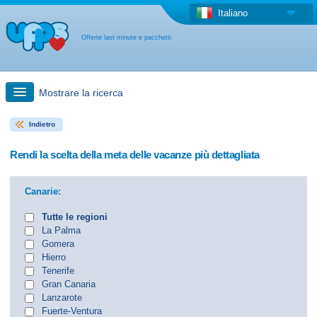
Italiano
Offerte last minute e pacchetti
Mostrare la ricerca
Indietro
Ricerca rapida
Rendi la scelta della meta delle vacanze più dettagliata
Viaggi: Ricerca con la mappa
Canarie:
Offerta last minute + Offerta forfettaria
Tutte le regioni
La Palma
Gomera
Altro paese
Hierro
Tenerife
Gran Canaria
Lanzarote
Fuerte-Ventura