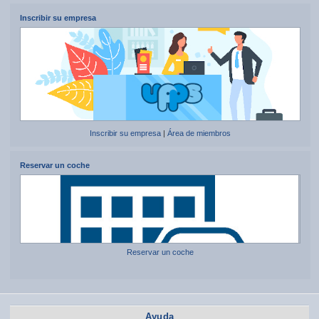
Inscribir su empresa
Inscribir su empresa
|
Área de miembros
Reservar un coche
Reservar un coche
Ayuda