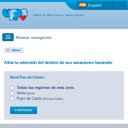
Español
Ofertas de último minuto y ofertas globales
Mostrar navegación
Volver
búsqueda rápida
Afine la selección del destino de sus vacaciones haciendo
Viajes: Búsqueda en el mapa
Nord-Pas-de-Calais:
Oferta de última hora + Oferta global
Todas las regiones de esta zona
Norte
(Nord)
Paso de Calais
(Pas-de-Calais)
otro país