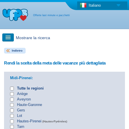
Italiano
Offerte last minute e pacchetti
Mostrare la ricerca
Indietro
Ricerca rapida
Rendi la scelta della meta delle vacanze più dettagliata
Viaggi: Ricerca con la mappa
Midi-Pirenei:
Offerta last minute + Offerta forfettaria
Tutte le regioni
Ariège
Aveyron
Altro paese
Haute-Garonne
Gers
Lot
Hautes-Pirenei
(Hautes-Pyrénées)
Tarn