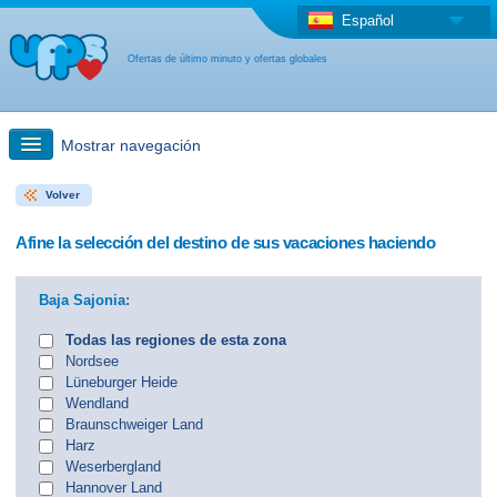
Español
Ofertas de último minuto y ofertas globales
Mostrar navegación
Volver
búsqueda rápida
Afine la selección del destino de sus vacaciones haciendo
Viajes: Búsqueda en el mapa
Baja Sajonia:
Oferta de última hora + Oferta global
Todas las regiones de esta zona
Nordsee
Lüneburger Heide
otro país
Wendland
Braunschweiger Land
Harz
Weserbergland
Hannover Land