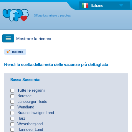
Italiano
Offerte last minute e pacchetti
Mostrare la ricerca
Indietro
Ricerca rapida
Rendi la scelta della meta delle vacanze più dettagliata
Viaggi: Ricerca con la mappa
Bassa Sassonia:
Offerta last minute + Offerta forfettaria
Tutte le regioni
Nordsee
Lüneburger Heide
Altro paese
Wendland
Braunschweiger Land
Harz
Weserbergland
Hannover Land