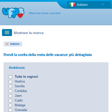
Italiano
Offerte last minute e pacchetti
Mostrare la ricerca
Indietro
Ricerca rapida
Rendi la scelta della meta delle vacanze più dettagliata
Viaggi: Ricerca con la mappa
Andalusia:
Offerta last minute + Offerta forfettaria
Tutte le regioni
Huelva
Sevilla
Altro paese
Cordoba
Jaen
Cadiz
Malaga
Granada