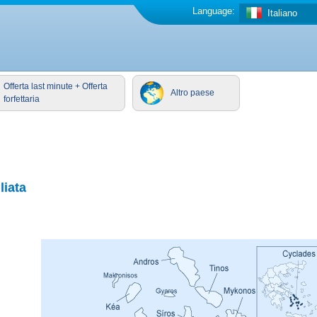
Language:
Italiano
Offerta last minute + Offerta
Altro paese
forfettaria
liata