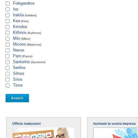
Folegandros
Ios
Iraklia
(Irakleia)
Kea
(Kéa)
Kimolos
Kithnos
(Kythnos)
Milo
(Milos)
Micono
(Mykonos)
Naxos
Paro
(Paros)
Santorino
(Santorini)
Serifos
Sifnos
Síros
Tinos
Ufficio traduzioni
Iscrivete la vostra impresa