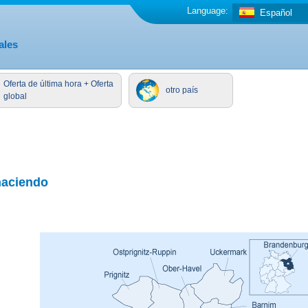
Language:
Español
ales
Oferta de última hora + Oferta
otro país
global
haciendo