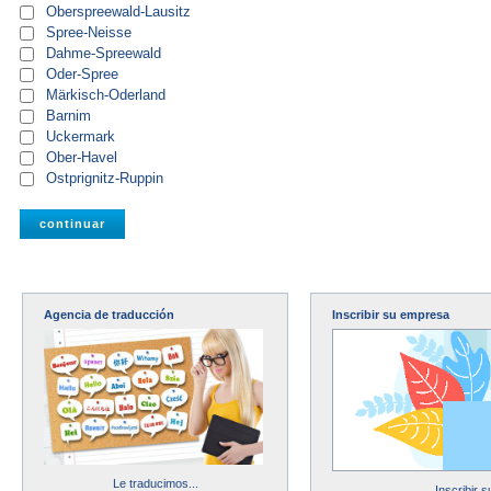
Oberspreewald-Lausitz
Spree-Neisse
Dahme-Spreewald
Oder-Spree
Märkisch-Oderland
Barnim
Uckermark
Ober-Havel
Ostprignitz-Ruppin
Agencia de traducción
Inscribir su empresa
Le traducimos...
Inscribir 