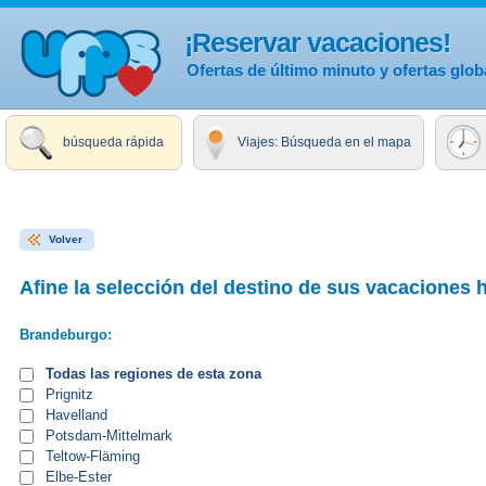
¡Reservar vacaciones!
Ofertas de último minuto y ofertas glob
búsqueda rápida
Viajes: Búsqueda en el mapa
Volver
Afine la selección del destino de sus vacaciones 
Brandeburgo:
Todas las regiones de esta zona
Prignitz
Havelland
Potsdam-Mittelmark
Teltow-Fläming
Elbe-Ester