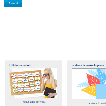
Ufficio traduzioni
Iscrivete la vostra impresa
Traduciamo per voi...
Iscrivete la vos