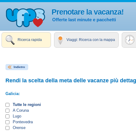
Prenotare la vacanza!
Offerte last minute e pacchetti
Ricerca rapida
Viaggi: Ricerca con la mappa
Indietro
Rendi la scelta della meta delle vacanze più dettag
Galicia:
Tutte le regioni
A Coruna
Lugo
Pontevedra
Orense