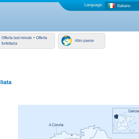
Language:
Italiano
Offerta last minute + Offerta
Altro paese
forfettaria
liata