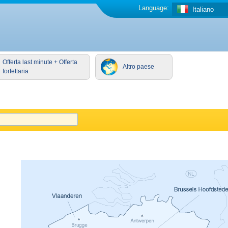
Language:
Italiano
Offerta last minute + Offerta
Altro paese
forfettaria