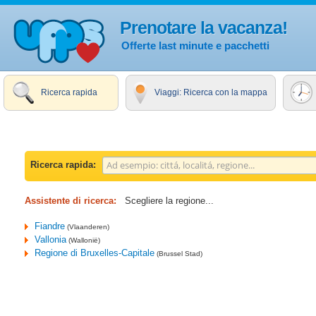
Prenotare la vacanza!
Offerte last minute e pacchetti
Ricerca rapida
Viaggi: Ricerca con la mappa
Ricerca rapida:
Assistente di ricerca:
Scegliere la regione...
Fiandre
(Vlaanderen)
Vallonia
(Wallonië)
Regione di Bruxelles-Capitale
(Brussel Stad)