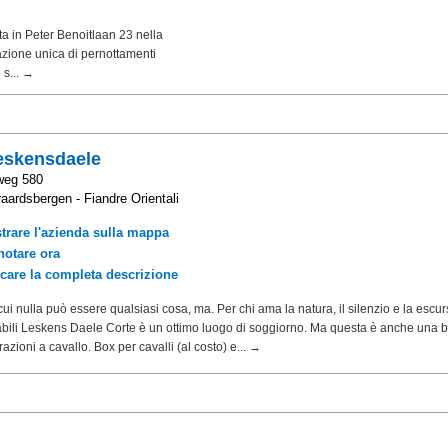
 in Peter Benoitlaan 23 nella
azione unica di pernottamenti
 s... →
eskensdaele
weg 580
aardsbergen - Fiandre Orientali
trare l'azienda sulla mappa
notare ora
icare la completa descrizione
cui nulla può essere qualsiasi cosa, ma. Per chi ama la natura, il silenzio e la escurs
labili Leskens Daele Corte è un ottimo luogo di soggiorno. Ma questa è anche una 
azioni a cavallo. Box per cavalli (al costo) e... →