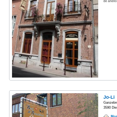
de anello
Jo-Li
Ganzebro
3590 Die
Mos