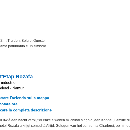
Sint-Truiden, Belgio. Questo
tante patrimonio e un simbolo
t'Etap Rozafa
l'industrie
rleroi - Namur
trare l'azienda sulla mappa
notare ora
icare la completa descrizione
 uw è een nacht verblijf di enkele weken mi chinai singolo, een Koppel, Familie di
hotel Rozafa u krijgt comodità Altijd. Gelegen van het centrum a Charleroi, op mind