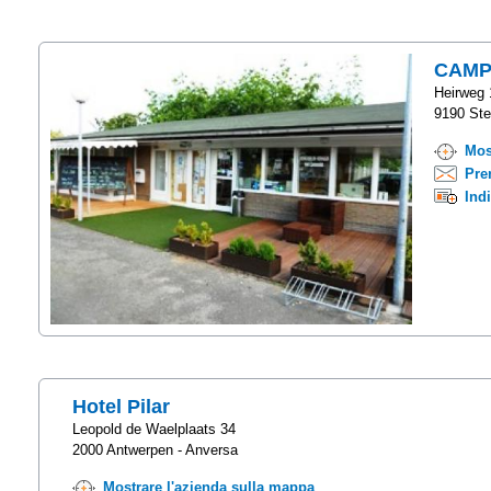
CAMP
Heirweg 
9190 Ste
Mos
Pre
Ind
Hotel Pilar
Leopold de Waelplaats 34
2000 Antwerpen - Anversa
Mostrare l'azienda sulla mappa