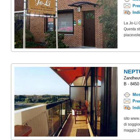
Pre
Ind
La Jo-Li 
Questa st
piacevole
NEPT
Zandheuv
B - 8450
Mos
Pre
Ind
sito www
di soggio
maggio 2