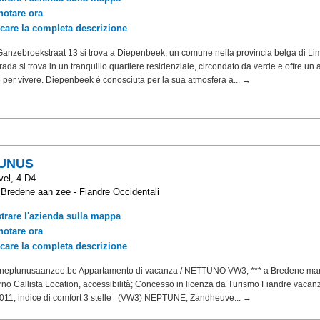
notare ora
icare la completa descrizione
Ganzebroekstraat 13 si trova a Diepenbeek, un comune nella provincia belga di Li
rada si trova in un tranquillo quartiere residenziale, circondato da verde e offre un
 per vivere. Diepenbeek è conosciuta per la sua atmosfera a... →
UNUS
el, 4 D4
 Bredene aan zee - Fiandre Occidentali
trare l'azienda sulla mappa
notare ora
icare la completa descrizione
.neptunusaanzee.be Appartamento di vacanza / NETTUNO VW3, *** a Bredene mare
rno Callista Location, accessibilità; Concesso in licenza da Turismo Fiandre vacan
011, indice di comfort 3 stelle (VW3) NEPTUNE, Zandheuve... →