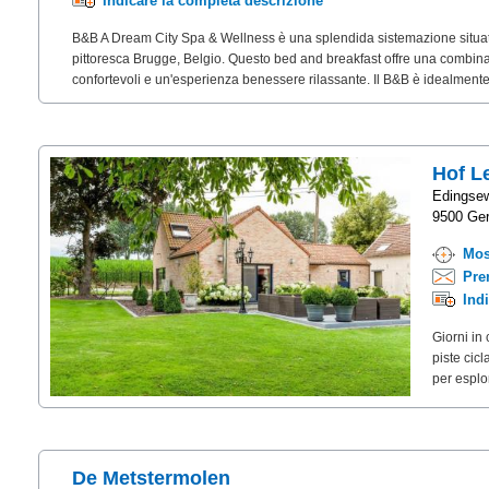
Indicare la completa descrizione
B&B A Dream City Spa & Wellness è una splendida sistemazione situata
pittoresca Brugge, Belgio. Questo bed and breakfast offre una combin
confortevoli e un'esperienza benessere rilassante. Il B&B è idealmente
Hof L
Edingse
9500 Ger
Mos
Pre
Ind
Giorni in 
piste cic
per esplor
De Metstermolen