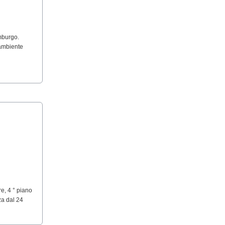
mburgo.
 ambiente
, 4 ° piano
za dal 24