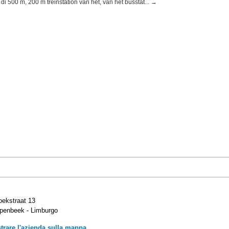
 di 500 m, 200 m treinstation van het, van het busstat... →
ekstraat 13
penbeek - Limburgo
trare l'azienda sulla mappa