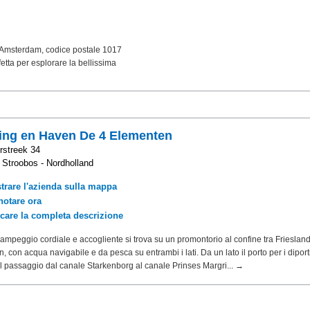
di Amsterdam, codice postale 1017
etta per esplorare la bellissima
ng en Haven De 4 Elementen
rstreek 34
Stroobos - Nordholland
trare l'azienda sulla mappa
notare ora
icare la completa descrizione
 campeggio cordiale e accogliente si trova su un promontorio al confine tra Frieslan
 con acqua navigabile e da pesca su entrambi i lati. Da un lato il porto per i diporti
o il passaggio dal canale Starkenborg al canale Prinses Margri... →