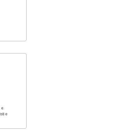
d e
sti e