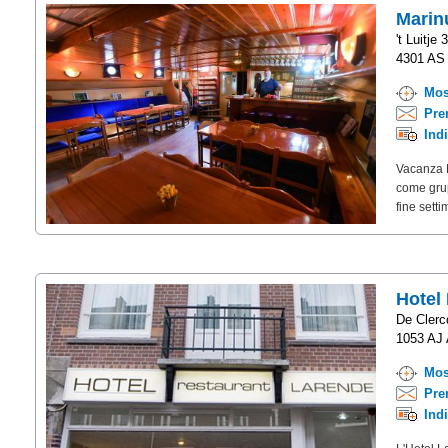
Marin
't Luitje 
4301 AS 
Mos
Pre
Ind
Vacanza N
come grup
fine sett
Hotel
De Clerc
1053 AJ 
Mos
Pre
Ind