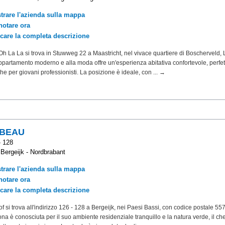
trare l'azienda sulla mappa
notare ora
icare la completa descrizione
h La La si trova in Stuwweg 22 a Maastricht, nel vivace quartiere di Boscherveld,
partamento moderno e alla moda offre un'esperienza abitativa confortevole, perfet
che per giovani professionisti. La posizione è ideale, con ... →
 BEAU
- 128
Bergeijk - Nordbrabant
trare l'azienda sulla mappa
notare ora
icare la completa descrizione
f si trova all'indirizzo 126 - 128 a Bergeijk, nei Paesi Bassi, con codice postale 55
na è conosciuta per il suo ambiente residenziale tranquillo e la natura verde, il ch