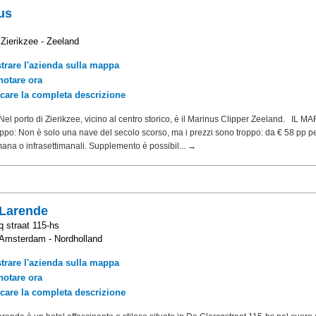
us
3
Zierikzee - Zeeland
trare l'azienda sulla mappa
notare ora
icare la completa descrizione
el porto di Zierikzee, vicino al centro storico, è il Marinus Clipper Zeeland. IL 
po: Non è solo una nave del secolo scorso, ma i prezzi sono troppo: da € 58 pp pe
imana o infrasettimanali. Supplemento è possibil... →
 Larende
q straat 115-hs
Amsterdam - Nordholland
trare l'azienda sulla mappa
notare ora
icare la completa descrizione