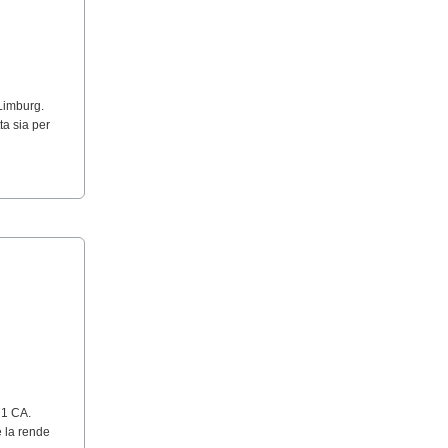
 Limburg.
ta sia per
71 CA.
e la rende