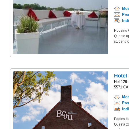
Mos
Pre
Ind
Housing O
Questo ap
studenti 
Hotel
Hof 126 
5571 CA 
Mos
Pre
Ind
Eddies Ho
Questa zo