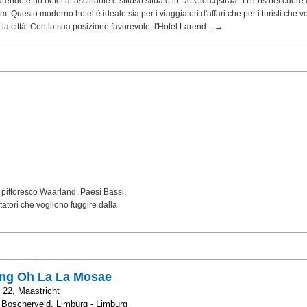
arende è un hotel affascinante e stiloso situato in De Clercqstraat 115-hs nel cuore 
. Questo moderno hotel è ideale sia per i viaggiatori d'affari che per i turisti che v
 la città. Con la sua posizione favorevole, l'Hotel Larend... →
l pittoresco Waarland, Paesi Bassi.
itatori che vogliono fuggire dalla
ng Oh La La Mosae
22, Maastricht
Boscherveld, Limburg - Limburg