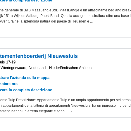
icare la completa descrizione
one generale di B&B MaasLandjeB&B MaasLandje è un affascinante bed and breakf
jk 151 a Wijk en Aalburg, Paesi Bassi. Questa accogliente struttura offre una base i
'avventura nella splendida natura del paese di Heusden e ... →
tementenboerderij Nieuwesluis
uis 17-19
Wieringerwaard, Nederland - Niederländischen Antillen
trare l'azienda sulla mappa
notare ora
icare la completa descrizione
ento Tulp Descrizione: Appartamento Tulp è un ampio appartamento per sei pers
altri appartamenti della fattoria di appartamenti Nieuwesluis, ha un ingresso indipend
tamenti hanno un arredo elegante e sono ... →