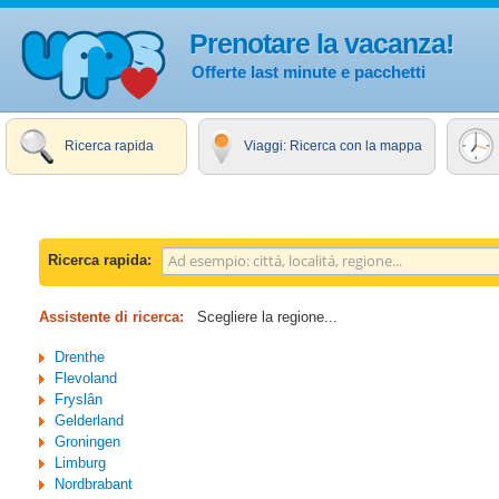
Prenotare la vacanza!
Offerte last minute e pacchetti
Ricerca rapida
Viaggi: Ricerca con la mappa
Ricerca rapida:
Assistente di ricerca:
Scegliere la regione...
Drenthe
Flevoland
Fryslân
Gelderland
Groningen
Limburg
Nordbrabant