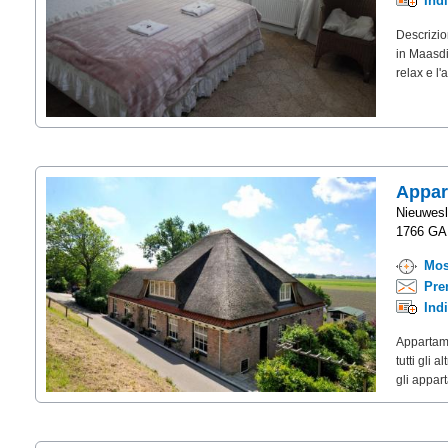
Ind
Descrizi
in Maasdi
relax e l
Appar
Nieuwesl
1766 GA 
Mos
Pre
Ind
Appartam
tutti gli 
gli appar