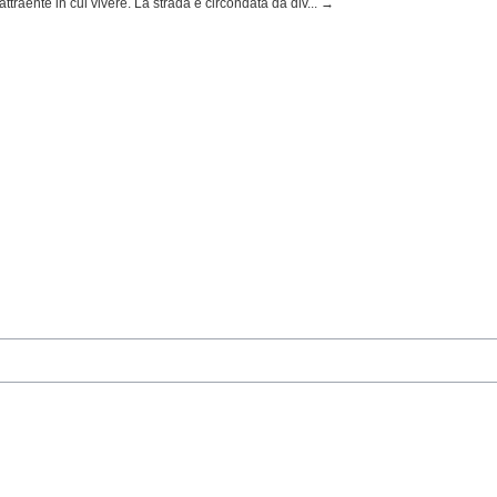
ttraente in cui vivere. La strada è circondata da div... →