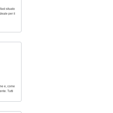
ast situato
deale per il
one e, come
ente. Tutti