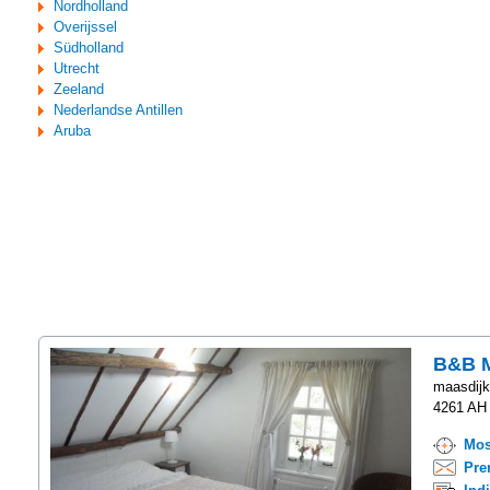
Nordholland
Overijssel
Südholland
Utrecht
Zeeland
Nederlandse Antillen
Aruba
B&B 
maasdijk
4261 AH 
Mos
Pre