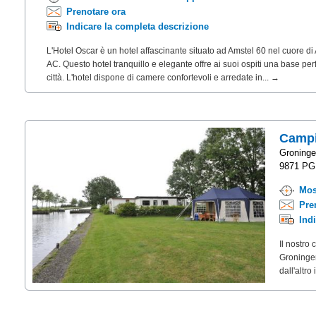
Prenotare ora
Indicare la completa descrizione
L'Hotel Oscar è un hotel affascinante situato ad Amstel 60 nel cuore 
AC. Questo hotel tranquillo e elegante offre ai suoi ospiti una base perf
città. L'hotel dispone di camere confortevoli e arredate in... →
Campi
Groninge
9871 PG 
Mos
Pre
Ind
Il nostro
Groningen,
dall'altr