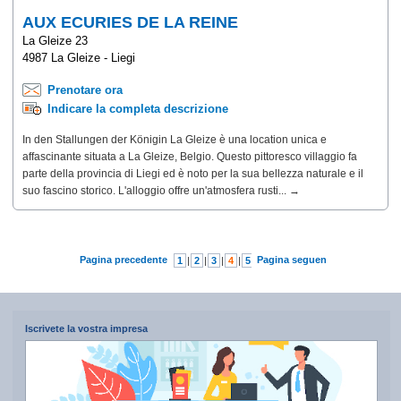
AUX ECURIES DE LA REINE
La Gleize 23
4987 La Gleize - Liegi
Prenotare ora
Indicare la completa descrizione
In den Stallungen der Königin La Gleize è una location unica e
affascinante situata a La Gleize, Belgio. Questo pittoresco villaggio fa
parte della provincia di Liegi ed è noto per la sua bellezza naturale e il
suo fascino storico. L'alloggio offre un'atmosfera rusti... →
Pagina precedente
Pagina seguente
1
|
2
|
3
|
4
|
5
|
6
|
7
Iscrivete la vostra impresa