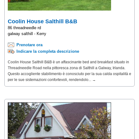
Coolin House Salthill B&B
86 threadneedle rd
galway salthill - Kerry
Prenotare ora
Indicare la completa descrizione
Coolin House Salthill B&B è un affascinante bed and breakfast situato in
Threadneedle Road nella pittoresca zona di Salthill a Galway, Irlanda.
Questo accogliente stabilimento è conosciuto per la sua calda ospitalità e
per le sue sistemazioni confortevoli, rendendolo... →