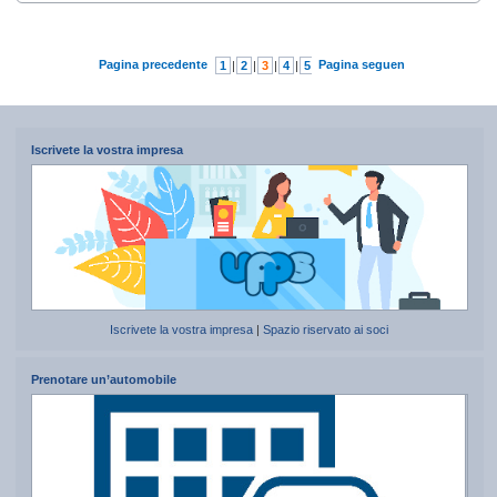
Pagina precedente
Pagina seguente
1
|
2
|
3
|
4
|
5
|
6
|
7
Iscrivete la vostra impresa
Iscrivete la vostra impresa
|
Spazio riservato ai soci
Prenotare un’automobile