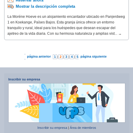
Reservar ahora
Mostrar la descripción completa
La Moréne Hoeve es un alojamiento encantador ubicado en Panjerdweg
1 en Koekange, Países Bajos. Esta granja única ofrece un entorno
tranquilo y rural, ideal para los huéspedes que desean escapar del
ajetreo de la vida diaria. Con su hermosa naturaleza y amplias vist... →
página anterior
página siguiente
1
|
2
|
3
|
4
|
5
|
6
|
7
Inscribir su empresa
Inscribir su empresa
|
Área de miembros