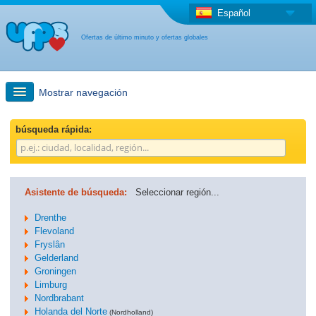
Español
Ofertas de último minuto y ofertas globales
Mostrar navegación
búsqueda rápida
búsqueda rápida:
Viajes: Búsqueda en el mapa
Asistente de búsqueda:
Seleccionar región...
Oferta de última hora + Oferta global
Drenthe
Flevoland
Fryslân
otro país
Gelderland
Groningen
Limburg
Nordbrabant
Holanda del Norte
(Nordholland)