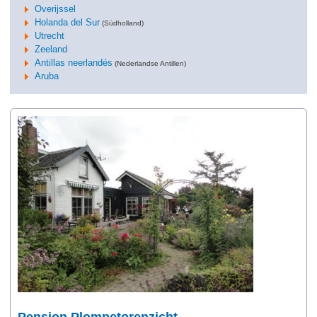
Overijssel
Holanda del Sur
(Südholland)
Utrecht
Zeeland
Antillas neerlandés
(Nederlandse Antillen)
Aruba