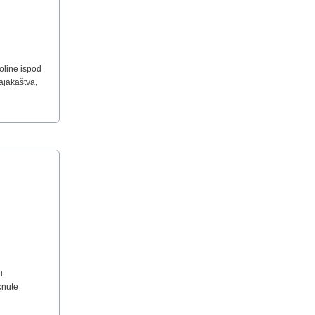
oline ispod
kajakaštva,
u
knute