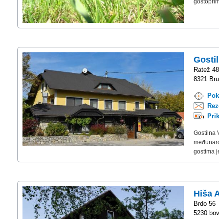
gostoprim
Gosti
Ratež 4
8321 Brus
Pok
Rez
Pri
Gostilna 
međunarod
gostima j
Hiša 
Brdo 56
5230 bov