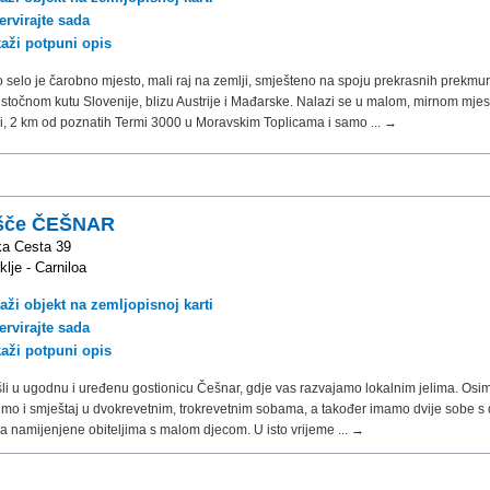
ervirajte sada
kaži potpuni opis
selo je čarobno mjesto, mali raj na zemlji, smješteno na spoju prekrasnih prekmur
istočnom kutu Slovenije, blizu Austrije i Mađarske. Nalazi se u malom, mirnom mjes
, 2 km od poznatih Termi 3000 u Moravskim Toplicama i samo ... →
išče ČEŠNAR
ka Cesta 39
lje - Carniloa
aži objekt na zemljopisnoj karti
ervirajte sada
kaži potpuni opis
i u ugodnu i uređenu gostionicu Češnar, gdje vas razvajamo lokalnim jelima. Osim
imo i smještaj u dvokrevetnim, trokrevetnim sobama, a također imamo dvije sobe s
a namijenjene obiteljima s malom djecom. U isto vrijeme ... →