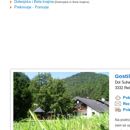
Dolenjska i Bela krajina
(Dolenjska in Bela krajina)
Prekmurje - Pomurje
Gosti
Dol Suha
3332 Reč
Pok
Rez
Pri
Na podnož
vam se ug