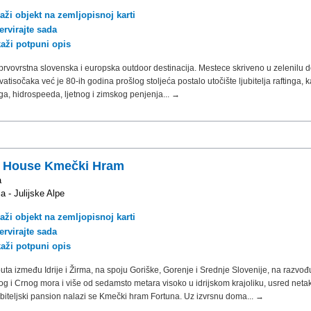
aži objekt na zemljopisnoj karti
ervirajte sada
kaži potpuni opis
prvovrstna slovenska i europska outdoor destinacija. Mestece skriveno u zelenilu d
dvatisočaka već je 80-ih godina prošlog stoljeća postalo utočište ljubitelja raftinga, 
a, hidrospeeda, ljetnog i zimskog penjenja... →
 House Kmečki Hram
a
ja - Julijske Alpe
aži objekt na zemljopisnoj karti
ervirajte sada
kaži potpuni opis
uta između Idrije i Žirma, na spoju Goriške, Gorenje i Srednje Slovenije, na razvođ
g i Crnog mora i više od sedamsto metara visoko u idrijskom krajoliku, usred neta
obiteljski pansion nalazi se Kmečki hram Fortuna. Uz izvrsnu doma... →