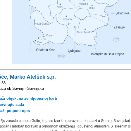
šče, Marko Atelšek s.p.
 38
ica ob Savinji - Savinjska
aži objekt na zemljopisnoj karti
ervirajte sada
kaži potpuni opis
ju zarasle planote Golte, koja se kao krajobrazni park nalazi u Gornjoj Savinjskoj d
odan i udoban boravak u prirodnom okruženju i opuštenoj atmosferi. S iskrenim s