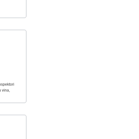
nspektori
 vina,