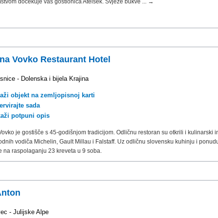
stvom dočekuje vas gostionica Atelšek. Svježe bukve ... →
lna Vovko Restaurant Hotel
8
nice - Dolenska i bijela Krajina
aži objekt na zemljopisnoj karti
ervirajte sada
kaži potpuni opis
Vovko je gostišče s 45-godišnjom tradicijom. Odličnu restoran su otkrili i kulinarski i
nih vodiča Michelin, Gault Millau i Falstaff. Uz odličnu slovensku kuhinju i ponudu
e na raspolaganju 23 kreveta u 9 soba.
Anton
ec - Julijske Alpe