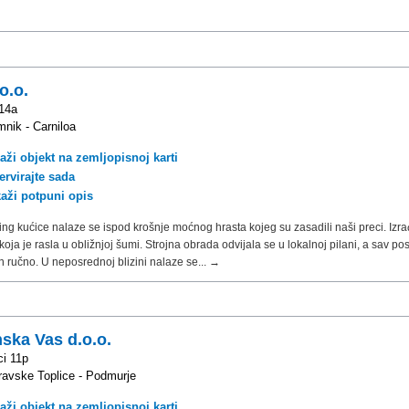
o.o.
 14a
nik - Carniloa
aži objekt na zemljopisnoj karti
ervirajte sada
kaži potpuni opis
ing kućice nalaze se ispod krošnje moćnog hrasta kojeg su zasadili naši preci. Izr
koja je rasla u obližnjoj šumi. Strojna obrada odvijala se u lokalnoj pilani, a sav po
n ručno. U neposrednoj blizini nalaze se... →
ska Vas d.o.o.
i 11p
avske Toplice - Podmurje
aži objekt na zemljopisnoj karti