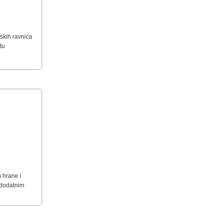
skih ravnica
tu
 hrane i
 dodatnim