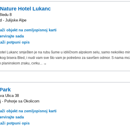
 Nature Hotel Lukanc
Bledu 8
 - Julijske Alpe
aži objekt na zemljopisnoj karti
ervirajte sada
kaži potpuni opis
otel Lukanc smješten je na rubu šume u idiličnom alpskom selu, samo nekoliko mi
ičkog bisera Bled, i nudi vam sve što vam je potrebno za savršen odmor. S nama mož
 planinskom zraku, cvrku... →
 Park
va Ulica 38
j - Pohorje sa Okolicom
aži objekt na zemljopisnoj karti
ervirajte sada
kaži potpuni opis