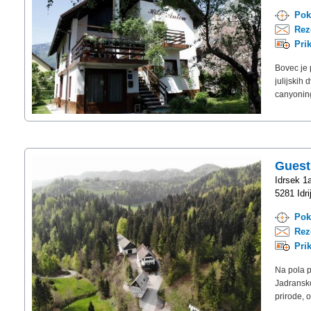
Pok
Rez
Pri
Bovec je 
julijskih 
canyoning
Guest
Idrsek 1
5281 Idri
Pok
Rez
Pri
Na pola p
Jadransko
prirode, 