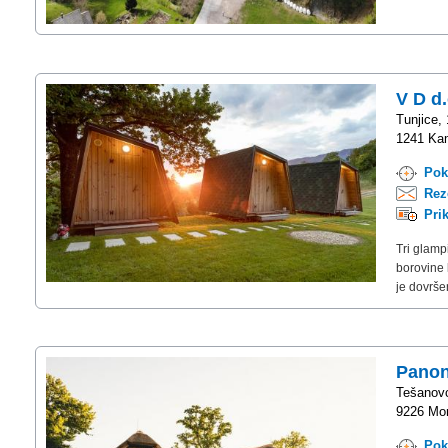
V D d.
Tunjice,
1241 Kam
Pok
Rez
Pri
Tri glamp
borovine 
je dovrše
Panon
Tešanovc
9226 Mor
Pok