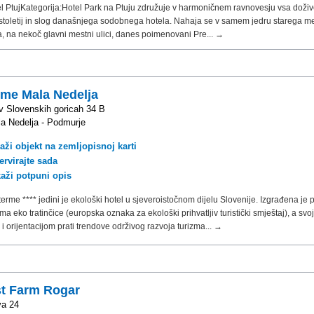
l PtujKategorija:Hotel Park na Ptuju združuje v harmoničnem ravnovesju vsa doživ
 stoletij in slog današnjega sodobnega hotela. Nahaja se v samem jedru starega 
a, na nekoč glavni mestni ulici, danes poimenovani Pre... →
rme Mala Nedelja
v Slovenskih goricah 34 B
a Nedelja - Podmurje
aži objekt na zemljopisnoj karti
ervirajte sada
kaži potpuni opis
terme **** jedini je ekološki hotel u sjeveroistočnom dijelu Slovenije. Izgrađena je
ma eko tratinčice (europska oznaka za ekološki prihvatljiv turistički smještaj), a sv
 orijentacijom prati trendove održivog razvoja turizma... →
st Farm Rogar
va 24