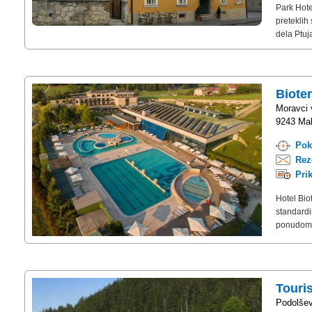
Park Hote
preteklih
dela Ptuj
Biote
Moravci 
9243 Mal
Pok
Rez
Pri
Hotel Bio
standardi
ponudom i
Touri
Podolše