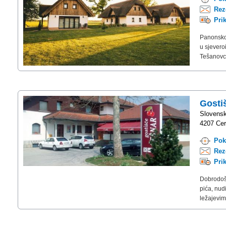
Rez
Pri
Panonsko 
u sjevero
Tešanovci
Gost
Slovens
4207 Cerk
Pok
Rez
Pri
Dobrodošl
pića, nud
ležajevim