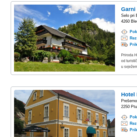
Garni
Selo pri 
4260 Bled
Pok
Rez
Pri
Priroda H
od turist
u svježem
Hotel
Prešerno
2250 Ptu
Pok
Rez
Pri