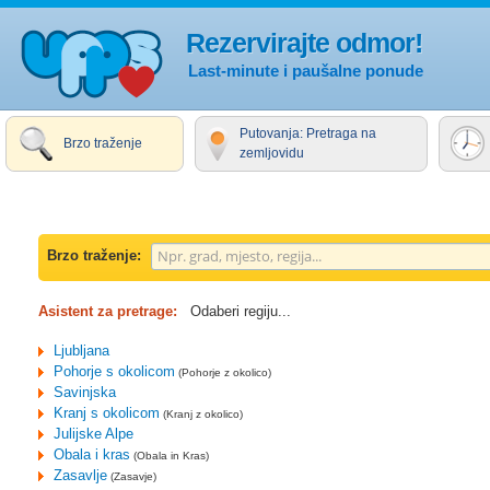
Rezervirajte odmor!
Last-minute i paušalne ponude
Putovanja: Pretraga na
Brzo traženje
zemljovidu
Brzo traženje:
Asistent za pretrage:
Odaberi regiju...
Ljubljana
Pohorje s okolicom
(Pohorje z okolico)
Savinjska
Kranj s okolicom
(Kranj z okolico)
Julijske Alpe
Obala i kras
(Obala in Kras)
Zasavlje
(Zasavje)