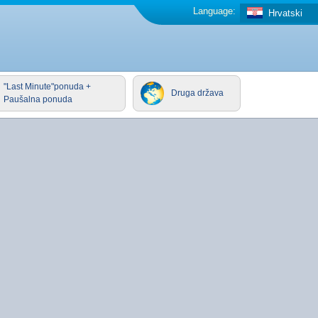
Language:
Hrvatski
"Last Minute"ponuda +
Druga država
Paušalna ponuda