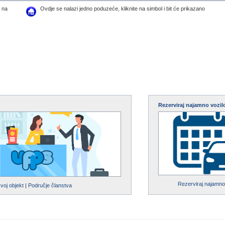
z na
Ovdje se nalazi jedno poduzeće, kliknite na simbol i bit će prikazano
Rezerviraj najamno vozil
Rezerviraj najamno
svoj objekt
|
Područje članstva