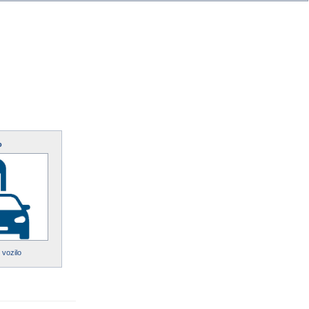
o
 vozilo