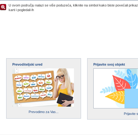
U ovom području nalazi se više poduzeća, kliknite na simbol kako biste povećali prika
karti i pogledali ih
Prevoditeljski ured
Prijavite svoj objekt
Prevodimo za Vas...
Prijavite 