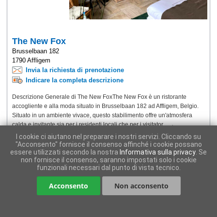
The New Fox
Brusselbaan 182
1790 Affligem
Invia la richiesta di prenotazione
Indicare la completa descrizione
Descrizione Generale di The New FoxThe New Fox è un ristorante
accogliente e alla moda situato in Brusselbaan 182 ad Affligem, Belgio.
Situato in un ambiente vivace, questo stabilimento offre un'atmosfera
calda e invitante sia per i residenti locali che per i visitator... →
I cookie ci aiutano nel preparare i nostri servizi. Cliccando su
"Acconsento" fornisce il consenso affinché i cookie possano
essere utilizzati secondo la nostra
Informativa sulla privacy
. Se
non fornisce il consenso, saranno impostati solo i cookie
funzionali necessari dal punto di vista tecnico.